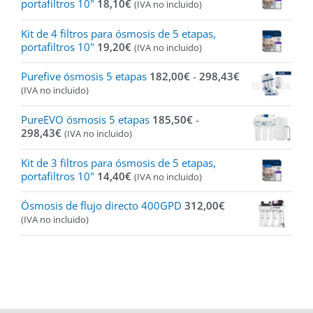
portafiltros 10"
18,10
€
(IVA no incluido)
Kit de 4 filtros para ósmosis de 5 etapas,
portafiltros 10"
19,20
€
(IVA no incluido)
Rango
Purefive ósmosis 5 etapas
182,00
€
-
298,43
€
de
(IVA no incluido)
precios:
desde
PureEVO ósmosis 5 etapas
185,50
€
-
182,00€
Rango
298,43
€
(IVA no incluido)
hasta
de
298,43€
precios:
Kit de 3 filtros para ósmosis de 5 etapas,
desde
portafiltros 10"
14,40
€
(IVA no incluido)
185,50€
hasta
Ósmosis de flujo directo 400GPD
312,00
€
298,43€
(IVA no incluido)