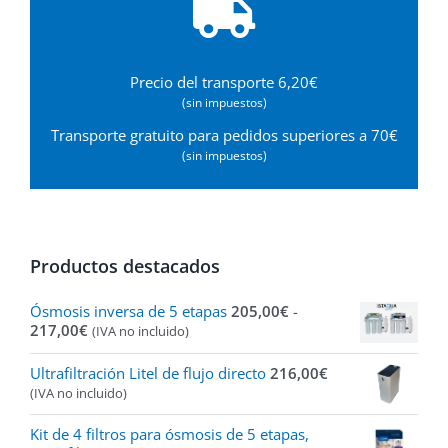
Precio del transporte 6,20€
(sin impuestos)
Transporte gratuito para pedidos superiores a 70€
(sin impuestos)
Productos destacados
Ósmosis inversa de 5 etapas
205,00
€
-
Rango
217,00
€
(IVA no incluido)
de
precios:
Ultrafiltración Litel de flujo directo
216,00
€
desde
(IVA no incluido)
205,00€
hasta
Kit de 4 filtros para ósmosis de 5 etapas,
217,00€