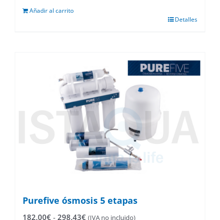
Añadir al carrito
Detalles
Purefive ósmosis 5 etapas
Rango
182,00
€
-
298,43
€
(IVA no incluido)