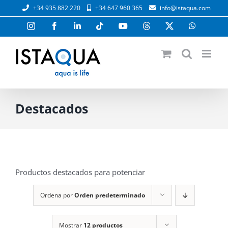
Saltar
+34 935 882 220
+34 647 960 365
info@istaqua.com
al
contenido
Instagram
Facebook
LinkedIn
Tiktok
YouTube
Threads
X
WhatsAp
Destacados
Productos destacados para potenciar
Ordena por
Orden predeterminado
Mostrar
12 productos