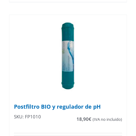
producto
217,00€
tiene
múltiples
variantes.
Las
opciones
se
pueden
elegir
en
la
página
de
producto
Postfiltro BIO y regulador de pH
SKU: FP1010
18,90
€
(IVA no incluido)