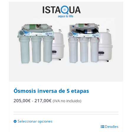
Ósmosis inversa de 5 etapas
Rango
205,00
€
-
217,00
€
(IVA no incluido)
de
precios:
desde
Seleccionar opciones
205,00€
Este
Detalles
hasta