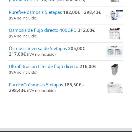
Rango
Purefive ósmosis 5 etapas
182,00
€
-
298,43
€
de
(IVA no incluido)
precios:
desde
Ósmosis de flujo directo 400GPD
312,00
€
182,00€
(IVA no incluido)
hasta
298,43€
Ósmosis inversa de 5 etapas
205,00
€
-
Rango
217,00
€
(IVA no incluido)
de
precios:
Ultrafiltración Litel de flujo directo
216,00
€
desde
(IVA no incluido)
205,00€
hasta
PureEVO ósmosis 5 etapas
185,50
€
-
217,00€
Rango
298,43
€
(IVA no incluido)
de
precios:
desde
185,50€
hasta
298,43€