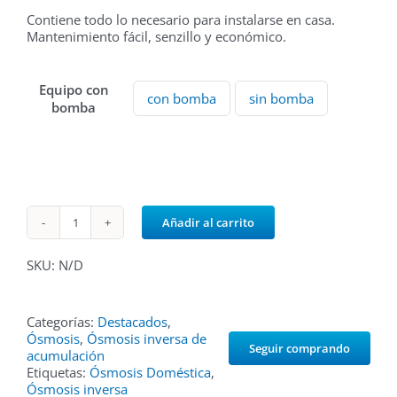
298,43€
Contiene todo lo necesario para instalarse en casa.
Mantenimiento fácil, senzillo y económico.
Equipo con
con bomba
sin bomba

bomba
Añadir al carrito
Purefive
ósmosis
5
SKU:
N/D
etapas
cantidad
Categorías:
Destacados
,
Ósmosis
,
Ósmosis inversa de
Seguir comprando
acumulación
Etiquetas:
Ósmosis Doméstica
,
Ósmosis inversa