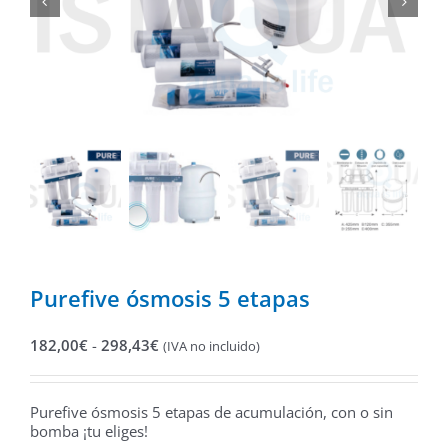
Purefive ósmosis 5 etapas
Rango
182,00
€
-
298,43
€
(IVA no incluido)
de
precios:
desde
Purefive ósmosis 5 etapas de acumulación, con o sin
182,00€
bomba ¡tu eliges!
hasta