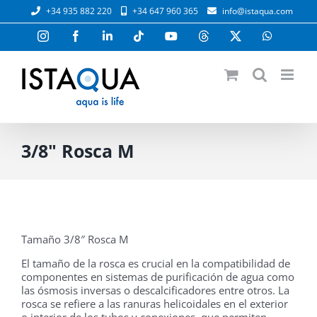
Saltar
+34 935 882 220
+34 647 960 365
info@istaqua.com
al
contenido
Instagram
Facebook
LinkedIn
Tiktok
YouTube
Threads
X
WhatsAp
3/8" Rosca M
Tamaño 3/8″ Rosca M
El tamaño de la rosca es crucial en la compatibilidad de
componentes en sistemas de purificación de agua como
las ósmosis inversas o descalcificadores entre otros. La
rosca se refiere a las ranuras helicoidales en el exterior