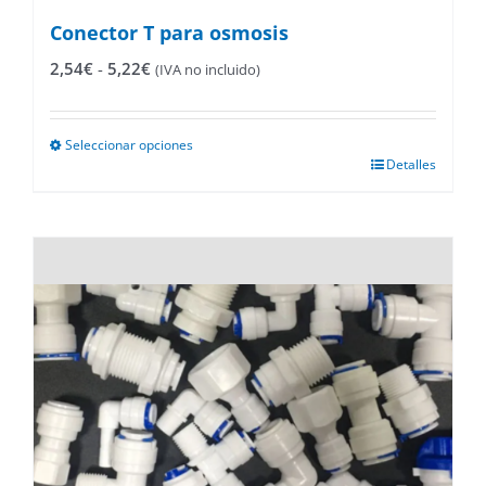
Conector T para osmosis
Rango
2,54
€
-
5,22
€
(IVA no incluido)
de
precios:
desde
Seleccionar opciones
2,54€
Este
Detalles
hasta
producto
5,22€
tiene
múltiples
variantes.
Las
opciones
se
pueden
elegir
en
la
página
de
producto