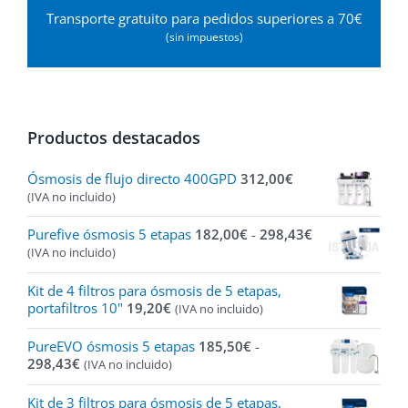
Transporte gratuito para pedidos superiores a 70€
(sin impuestos)
Productos destacados
Ósmosis de flujo directo 400GPD
312,00
€
(IVA no incluido)
Rango
Purefive ósmosis 5 etapas
182,00
€
-
298,43
€
de
(IVA no incluido)
precios:
desde
Kit de 4 filtros para ósmosis de 5 etapas,
182,00€
portafiltros 10"
19,20
€
(IVA no incluido)
hasta
298,43€
PureEVO ósmosis 5 etapas
185,50
€
-
Rango
298,43
€
(IVA no incluido)
de
precios:
Kit de 3 filtros para ósmosis de 5 etapas,