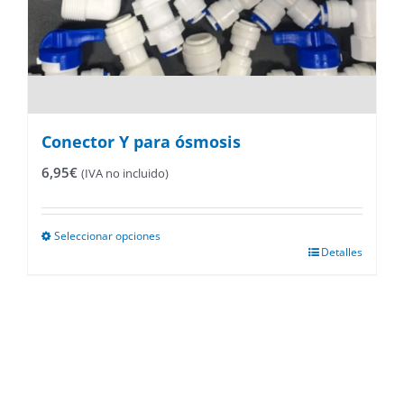
Conector Y para ósmosis
6,95
€
(IVA no incluido)
Seleccionar opciones
Este
Detalles
producto
tiene
múltiples
variantes.
Las
opciones
se
pueden