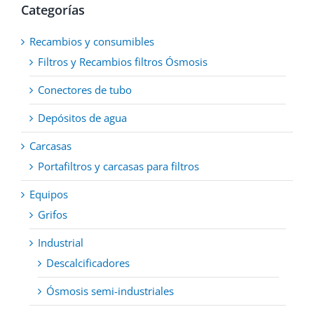
elegir
Categorías
en
la
Recambios y consumibles
página
de
Filtros y Recambios filtros Ósmosis
producto
Conectores de tubo
Depósitos de agua
Carcasas
Portafiltros y carcasas para filtros
Equipos
Grifos
Industrial
Descalcificadores
Ósmosis semi-industriales