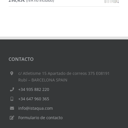
(IVA no incluido)
de
precios:
desde
185,50€
hasta
298,43€
CONTACTO
c/ Atletisme 15 Apartado de correos 375 E08191
Rubí – BARCELONA SPAIN
+34 935 882 220
+34 647 960 365
info@istaqua.com
Formulario de contacto