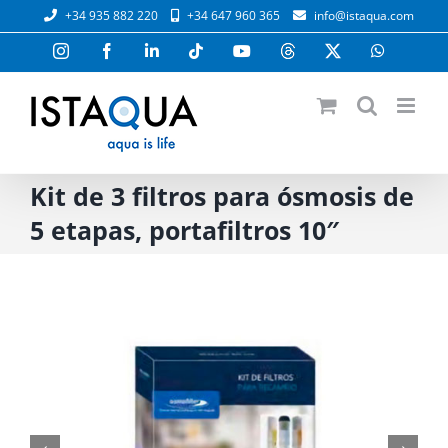
Saltar
+34 935 882 220
+34 647 960 365
info@istaqua.com
al
contenido
Instagram
Facebook
LinkedIn
Tiktok
YouTube
Threads
X
WhatsAp
Kit de 3 filtros para ósmosis de
5 etapas, portafiltros 10″