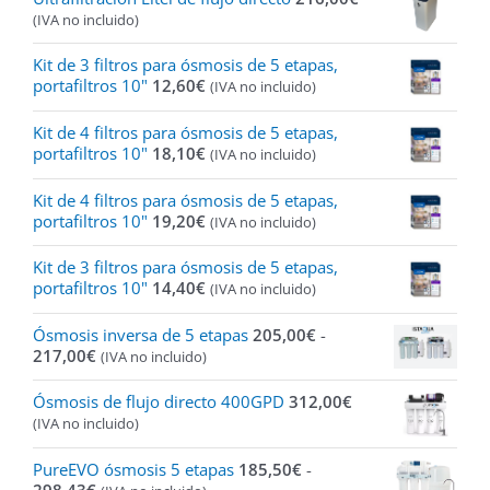
(IVA no incluido)
Kit de 3 filtros para ósmosis de 5 etapas,
portafiltros 10"
12,60
€
(IVA no incluido)
Kit de 4 filtros para ósmosis de 5 etapas,
portafiltros 10"
18,10
€
(IVA no incluido)
Kit de 4 filtros para ósmosis de 5 etapas,
portafiltros 10"
19,20
€
(IVA no incluido)
Kit de 3 filtros para ósmosis de 5 etapas,
portafiltros 10"
14,40
€
(IVA no incluido)
Ósmosis inversa de 5 etapas
205,00
€
-
Rango
217,00
€
(IVA no incluido)
de
precios:
Ósmosis de flujo directo 400GPD
312,00
€
desde
(IVA no incluido)
205,00€
hasta
PureEVO ósmosis 5 etapas
185,50
€
-
217,00€
Rango
298,43
€