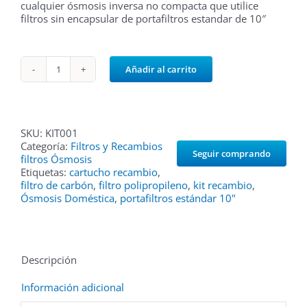
cualquier ósmosis inversa no compacta que utilice
filtros sin encapsular de portafiltros estandar de 10″
Añadir al carrito
Kit
de
3
filtros
para
SKU:
KIT001
ósmosis
Categoría:
Filtros y Recambios
de
Seguir comprando
filtros Ósmosis
5
Etiquetas:
cartucho recambio
,
etapas,
filtro de carbón
,
filtro polipropileno
,
kit recambio
,
portafiltros
Ósmosis Doméstica
,
portafiltros estándar 10"
10"
cantidad
Descripción
Información adicional