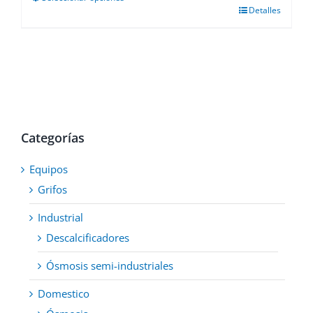
Este
Detalles
producto
tiene
múltiples
variantes.
Las
opciones
se
pueden
elegir
Categorías
en
la
Equipos
página
de
Grifos
producto
Industrial
Descalcificadores
Ósmosis semi-industriales
Domestico