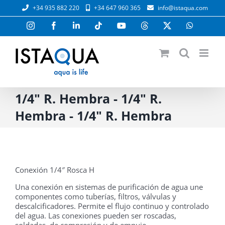
Saltar
+34 935 882 220
+34 647 960 365
info@istaqua.com
al
contenido
Instagram
Facebook
LinkedIn
Tiktok
YouTube
Threads
X
WhatsAp
1/4" R. Hembra - 1/4" R.
Hembra - 1/4" R. Hembra
Conexión 1/4″ Rosca H
Una conexión en sistemas de purificación de agua une
componentes como tuberías, filtros, válvulas y
descalcificadores. Permite el flujo continuo y controlado
del agua. Las conexiones pueden ser roscadas,