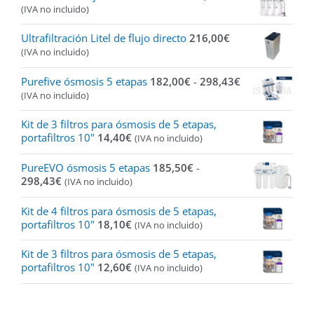
(IVA no incluido)
Ultrafiltración Litel de flujo directo
216,00
€
(IVA no incluido)
Rango
Purefive ósmosis 5 etapas
182,00
€
-
298,43
€
de
(IVA no incluido)
precios:
desde
Kit de 3 filtros para ósmosis de 5 etapas,
182,00€
portafiltros 10"
14,40
€
(IVA no incluido)
hasta
298,43€
PureEVO ósmosis 5 etapas
185,50
€
-
Rango
298,43
€
(IVA no incluido)
de
precios:
Kit de 4 filtros para ósmosis de 5 etapas,
desde
portafiltros 10"
18,10
€
(IVA no incluido)
185,50€
hasta
Kit de 3 filtros para ósmosis de 5 etapas,
298,43€
portafiltros 10"
12,60
€
(IVA no incluido)