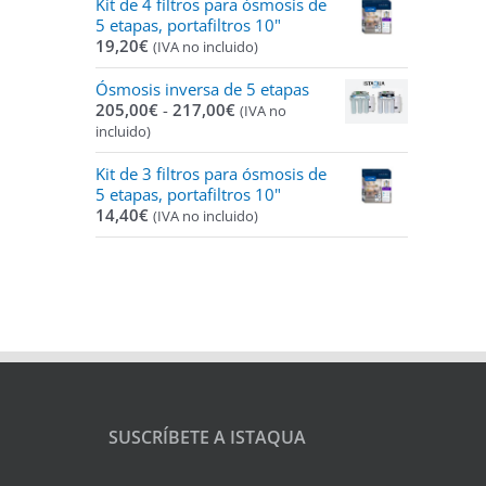
Kit de 4 filtros para ósmosis de
5 etapas, portafiltros 10"
19,20
€
(IVA no incluido)
Ósmosis inversa de 5 etapas
Rango
205,00
€
-
217,00
€
(IVA no
de
incluido)
precios:
desde
Kit de 3 filtros para ósmosis de
205,00€
5 etapas, portafiltros 10"
hasta
14,40
€
(IVA no incluido)
217,00€
SUSCRÍBETE A ISTAQUA