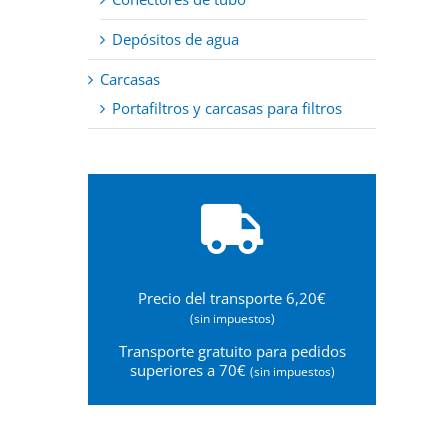
Depósitos de agua
Carcasas
Portafiltros y carcasas para filtros
Precio del transporte 6,20€
(sin impuestos)
Transporte gratuito para pedidos
superiores a 70€
(sin impuestos)