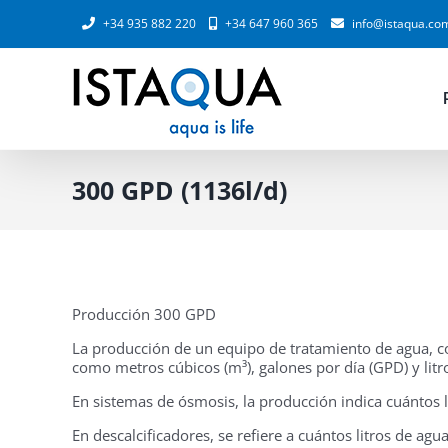
Saltar
+34 935 882 220
+34 647 960 365
info@istaqua.co
al
contenido
300 GPD (1136l/d)
Producción 300 GPD
La producción de un equipo de tratamiento de agua, c
como metros cúbicos (m³), galones por día (GPD) y litr
En sistemas de ósmosis, la producción indica cuántos l
En descalcificadores, se refiere a cuántos litros de ag