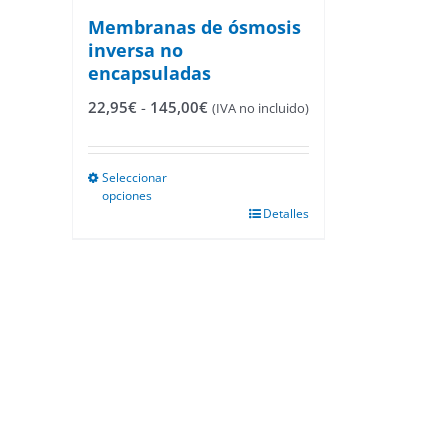
Membranas de ósmosis
inversa no
encapsuladas
Rango
22,95
€
-
145,00
€
(IVA no incluido)
de
precios:
desde
Seleccionar
22,95€
opciones
hasta
Este
Detalles
145,00€
producto
tiene
múltiples
variantes.
Las
opciones
se
pueden
elegir
en
la
página