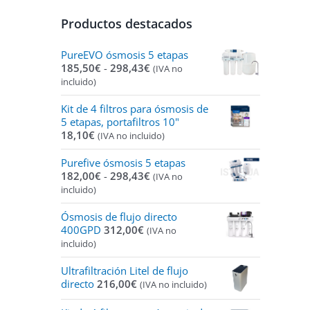
Productos destacados
PureEVO ósmosis 5 etapas
Rango
185,50
€
-
298,43
€
(IVA no
de
incluido)
precios:
desde
Kit de 4 filtros para ósmosis de
185,50€
5 etapas, portafiltros 10"
hasta
18,10
€
(IVA no incluido)
298,43€
Purefive ósmosis 5 etapas
Rango
182,00
€
-
298,43
€
(IVA no
de
incluido)
precios:
desde
Ósmosis de flujo directo
182,00€
400GPD
312,00
€
(IVA no
hasta
incluido)
298,43€
Ultrafiltración Litel de flujo
directo
216,00
€
(IVA no incluido)