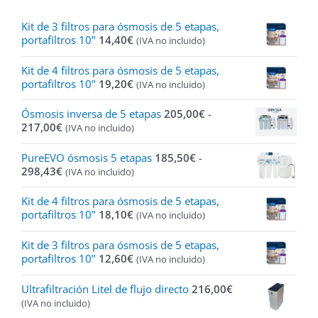
Kit de 3 filtros para ósmosis de 5 etapas,
portafiltros 10"
14,40
€
(IVA no incluido)
Kit de 4 filtros para ósmosis de 5 etapas,
portafiltros 10"
19,20
€
(IVA no incluido)
Ósmosis inversa de 5 etapas
205,00
€
-
Rango
217,00
€
(IVA no incluido)
de
precios:
PureEVO ósmosis 5 etapas
185,50
€
-
desde
Rango
298,43
€
(IVA no incluido)
205,00€
de
hasta
precios:
Kit de 4 filtros para ósmosis de 5 etapas,
217,00€
desde
portafiltros 10"
18,10
€
(IVA no incluido)
185,50€
hasta
Kit de 3 filtros para ósmosis de 5 etapas,
298,43€
portafiltros 10"
12,60
€
(IVA no incluido)
Ultrafiltración Litel de flujo directo
216,00
€
(IVA no incluido)