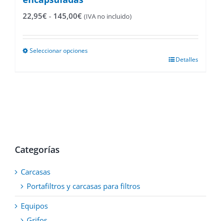
Rango
22,95
€
-
145,00
€
(IVA no incluido)
de
precios:
desde
Seleccionar opciones
22,95€
Este
Detalles
hasta
producto
145,00€
tiene
múltiples
variantes.
Las
opciones
se
pueden
elegir
Categorías
en
la
Carcasas
página
de
Portafiltros y carcasas para filtros
producto
Equipos
Grifos