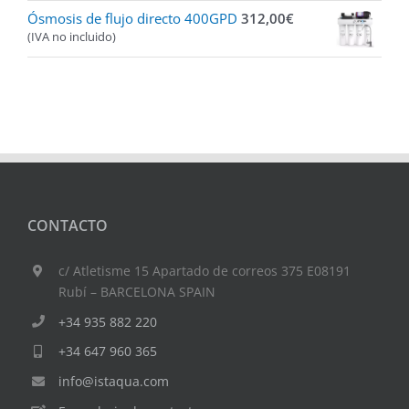
Ósmosis de flujo directo 400GPD
312,00
€
(IVA no incluido)
CONTACTO
c/ Atletisme 15 Apartado de correos 375 E08191
Rubí – BARCELONA SPAIN
+34 935 882 220
+34 647 960 365
info@istaqua.com