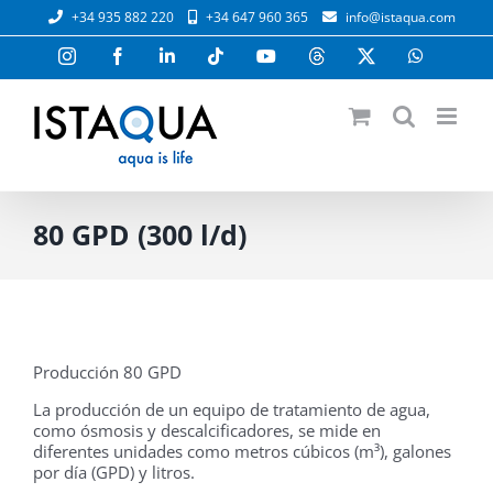
Saltar
+34 935 882 220
+34 647 960 365
info@istaqua.com
al
contenido
Instagram
Facebook
LinkedIn
Tiktok
YouTube
Threads
X
WhatsAp
80 GPD (300 l/d)
Producción 80 GPD
La producción de un equipo de tratamiento de agua,
como ósmosis y descalcificadores, se mide en
diferentes unidades como metros cúbicos (m³), galones
por día (GPD) y litros.