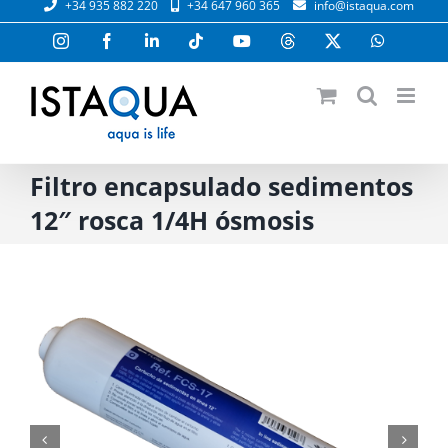
+34 935 882 220
+34 647 960 365
info@istaqua.com
al
contenido
Instagram
Facebook
LinkedIn
Tiktok
YouTube
Threads
X
WhatsAp
Filtro encapsulado sedimentos
12″ rosca 1/4H ósmosis