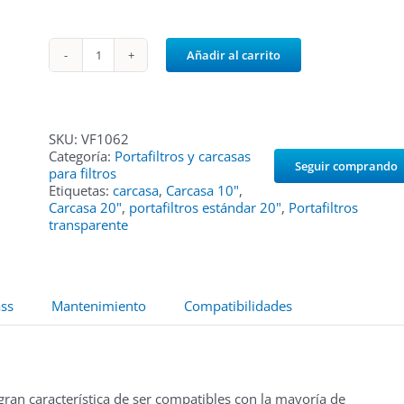
Añadir al carrito
Portafiltro
de
recambio
ósmosis
10"
SKU:
VF1062
cantidad
Categoría:
Portafiltros y carcasas
Seguir comprando
para filtros
Etiquetas:
carcasa
,
Carcasa 10"
,
Carcasa 20"
,
portafiltros estándar 20"
,
Portafiltros
transparente
ss
Mantenimiento
Compatibilidades
 gran característica de ser compatibles con la mayoría de