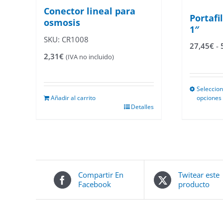
Conector lineal para
Portafi
osmosis
1″
SKU: CR1008
27,45
€
-
2,31
€
(IVA no incluido)
Seleccio
Añadir al carrito
opciones
Este
Detalles
producto
tiene
múltiples
variantes.
Las
opciones
se
Compartir En
Twitear este
pueden
Facebook
producto
elegir
en
la
página