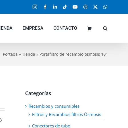
Instagram
Facebook
LinkedIn
Tiktok
YouTube
Threads
X
WhatsApp
IENDA
EMPRESA
CONTACTO
Portada
»
Tienda
»
Portafiltro de recambio ósmosis 10″
Categorías
Recambios y consumibles
Filtros y Recambios filtros Ósmosis
 y
Conectores de tubo