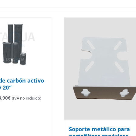
 de carbón activo
y 20″
Rango
8,90
€
(IVA no incluido)
de
precios:
desde
7,14€
hasta
Soporte metálico para
18,90€
portafiltros genéricos