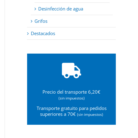
Desinfección de agua
Grifos
Destacados
Precio del transporte 6,20€
(sin impuestos)
Transporte gratuito para pedidos
superiores a 70€
(sin impuestos)