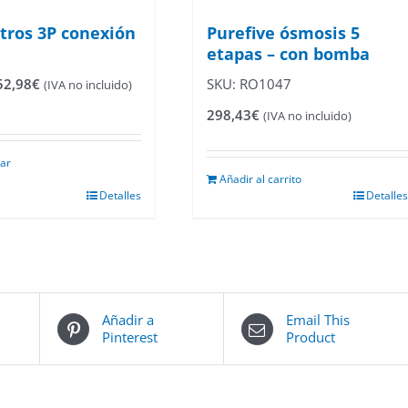
ltros 3P conexión
Purefive ósmosis 5
etapas – con bomba
Rango
52,98
€
SKU: RO1047
(IVA no incluido)
de
298,43
€
precios:
(IVA no incluido)
desde
27,45€
nar
hasta
Añadir al carrito
52,98€
Detalles
Detalles
Añadir a
Email This
Pinterest
Product