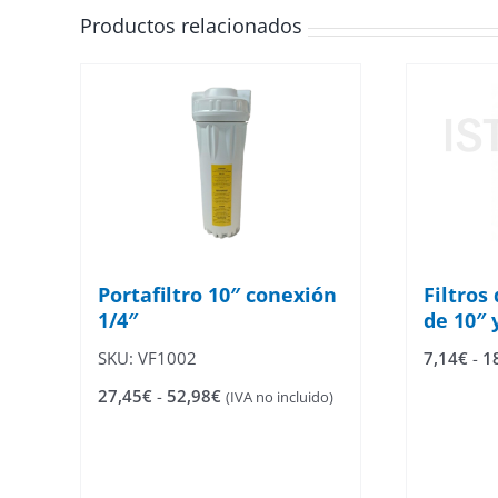
de
Productos relacionados
producto
Portafiltro 10″ conexión
Filtros
1/4″
de 10″ 
SKU: VF1002
7,14
€
-
1
Rango
27,45
€
-
52,98
€
(IVA no incluido)
de
precios:
desde
27,45€