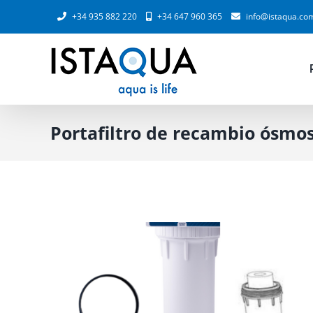
Saltar
+34 935 882 220
+34 647 960 365
info@istaqua.co
al
contenido
Portafiltro de recambio ósmos