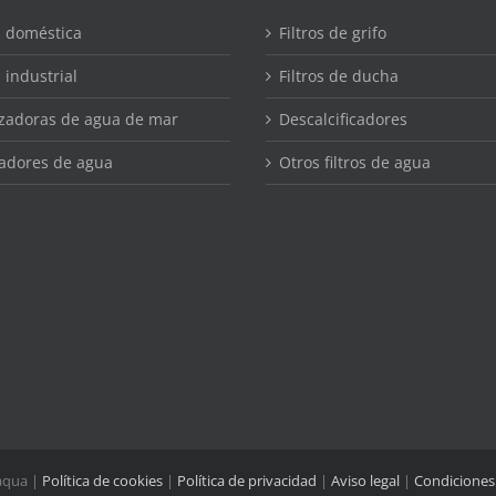
la
página
 doméstica
Filtros de grifo
de
producto
industrial
Filtros de ducha
izadoras de agua de mar
Descalcificadores
adores de agua
Otros filtros de agua
aqua |
Política de cookies
|
Política de privacidad
|
Aviso legal
|
Condiciones