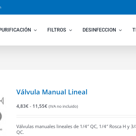
m
PURIFICACIÓN
FILTROS
DESINFECCION
T
Válvula Manual Lineal
Rango
4,83
€
-
11,55
€
(IVA no incluido)
de
precios:
desde
Válvulas manuales lineales de 1/4″ QC, 1/4″ Rosca H y 3/
4,83€
QC.
hasta