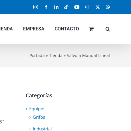
Instagram
Facebook
LinkedIn
Tiktok
YouTube
Threads
X
WhatsApp
IENDA
EMPRESA
CONTACTO
Portada
»
Tienda
»
Válvula Manual Lineal
Categorías
Equipos
Grifos
8″
Industrial