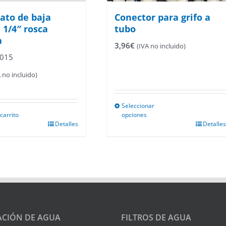
ato de baja
Conector para grifo a
 1/4″ rosca
tubo
a
3,96
€
(IVA no incluido)
2015
A no incluido)
Seleccionar
 carrito
opciones
Este
Detalles
Detalles
producto
tiene
múltiples
variantes.
Las
opciones
se
pueden
elegir
ACIÓN DE AGUA
FILTROS DE AGUA
en