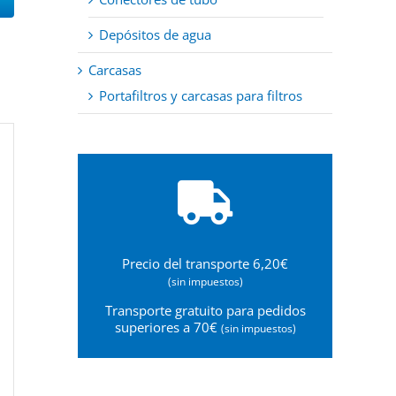
Depósitos de agua
Carcasas
Portafiltros y carcasas para filtros
Precio del transporte 6,20€
(sin impuestos)
Transporte gratuito para pedidos
superiores a 70€
(sin impuestos)