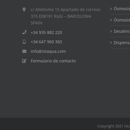
la
página
Ósmosis
c/ Atletisme 15 Apartado de correos
de
375 E08191 Rubí – BARCELONA
producto
Ósmosis 
SPAIN
Desalin
+34 935 882 220
+34 647 960 365
Dispens
info@istaqua.com
Formulario de contacto
Copyright 2021 Ist