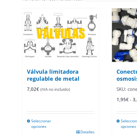
Válvula limitadora
Conecto
regulable de metal
osmosi
7,02
€
SKU: cone
(IVA no incluido)
1,95
€
-
3
Seleccionar
Seleccio
opciones
opciones
Este
Este
Detalles