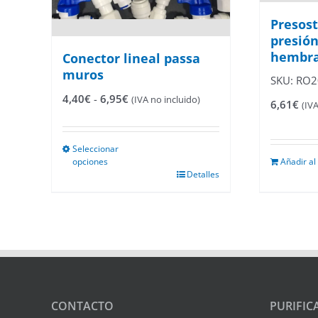
Presost
presión
hembr
Conector lineal passa
muros
SKU: RO
Rango
4,40
€
-
6,95
€
(IVA no incluido)
6,61
€
(IV
de
precios:
desde
Seleccionar
4,40€
opciones
Añadir al
hasta
Este
Detalles
6,95€
producto
tiene
múltiples
variantes.
Las
opciones
se
pueden
elegir
CONTACTO
PURIFIC
en