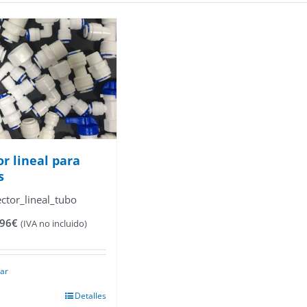
r lineal para
s
ctor_lineal_tubo
Rango
,96
€
(IVA no incluido)
de
precios:
desde
nar
1,95€
hasta
Detalles
3,96€