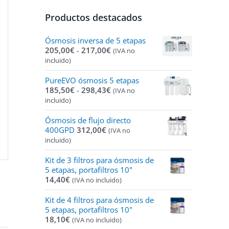
Productos destacados
Ósmosis inversa de 5 etapas
Rango
205,00
€
-
217,00
€
(IVA no
de
incluido)
precios:
desde
PureEVO ósmosis 5 etapas
205,00€
Rango
185,50
€
-
298,43
€
(IVA no
hasta
de
incluido)
217,00€
precios:
desde
Ósmosis de flujo directo
185,50€
400GPD
312,00
€
(IVA no
hasta
incluido)
298,43€
Kit de 3 filtros para ósmosis de
5 etapas, portafiltros 10"
14,40
€
(IVA no incluido)
Kit de 4 filtros para ósmosis de
5 etapas, portafiltros 10"
18,10
€
(IVA no incluido)