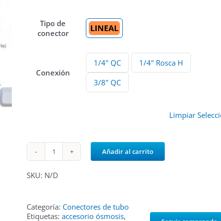
11,55€
Tipo de

conector
1/4" QC
1/4" Rosca H

Conexión
3/8" QC
Limpiar Selecc
Añadir al carrito
Válvula
Manual
Lineal
SKU:
N/D
cantidad
Categoría:
Conectores de tubo
Etiquetas:
accesorio ósmosis
,