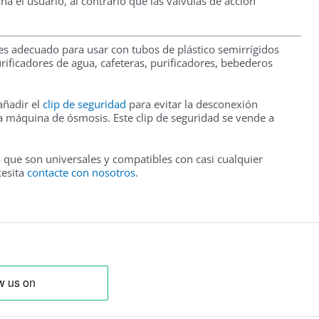
na el usuario, al contrario que las válvulas de acción
es adecuado para usar con tubos de plástico semirrígidos
urificadores de agua, cafeteras, purificadores, bebederos
añadir el
clip de seguridad
para evitar la desconexión
la máquina de ósmosis. Este clip de seguridad se vende a
 que son universales y compatibles con casi cualquier
cesita
contacte con nosotros
.