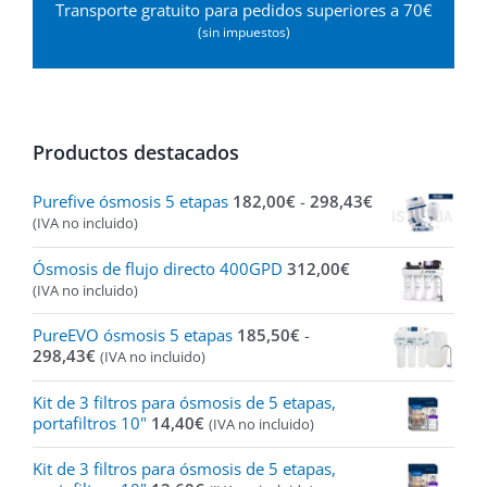
Transporte gratuito para pedidos superiores a 70€
(sin impuestos)
Productos destacados
Rango
Purefive ósmosis 5 etapas
182,00
€
-
298,43
€
de
(IVA no incluido)
precios:
desde
Ósmosis de flujo directo 400GPD
312,00
€
182,00€
(IVA no incluido)
hasta
298,43€
PureEVO ósmosis 5 etapas
185,50
€
-
Rango
298,43
€
(IVA no incluido)
de
precios:
Kit de 3 filtros para ósmosis de 5 etapas,
desde
portafiltros 10"
14,40
€
(IVA no incluido)
185,50€
hasta
Kit de 3 filtros para ósmosis de 5 etapas,
298,43€