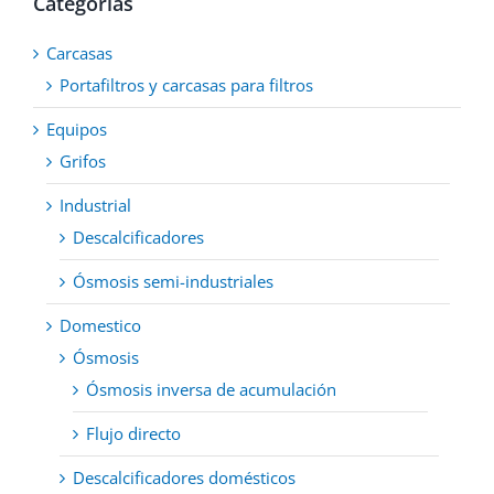
Categorías
en
la
Carcasas
página
de
Portafiltros y carcasas para filtros
producto
Equipos
Grifos
Industrial
Descalcificadores
Ósmosis semi-industriales
Domestico
Ósmosis
Ósmosis inversa de acumulación
Flujo directo
Descalcificadores domésticos