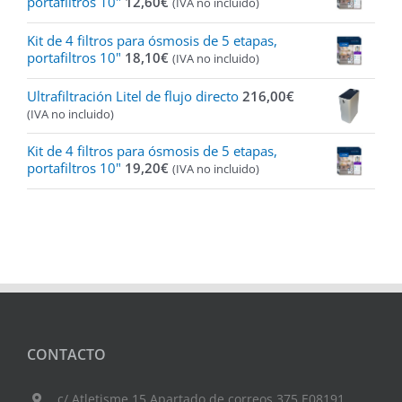
portafiltros 10"
12,60
€
(IVA no incluido)
Kit de 4 filtros para ósmosis de 5 etapas,
portafiltros 10"
18,10
€
(IVA no incluido)
Ultrafiltración Litel de flujo directo
216,00
€
(IVA no incluido)
Kit de 4 filtros para ósmosis de 5 etapas,
portafiltros 10"
19,20
€
(IVA no incluido)
CONTACTO
c/ Atletisme 15 Apartado de correos 375 E08191