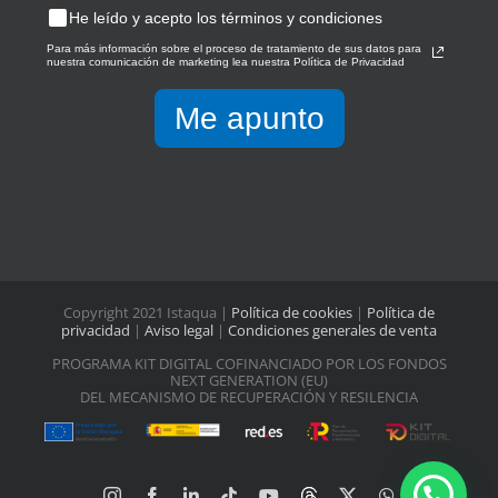
He leído y acepto los términos y condiciones
Para más información sobre el proceso de tratamiento de sus datos para
nuestra comunicación de marketing lea nuestra Política de Privacidad
Me apunto
Copyright 2021 Istaqua |
Política de cookies
|
Política de
privacidad
|
Aviso legal
|
Condiciones generales de venta
PROGRAMA KIT DIGITAL COFINANCIADO POR LOS FONDOS
NEXT GENERATION (EU)
DEL MECANISMO DE RECUPERACIÓN Y RESILENCIA
Instagram
Facebook
LinkedIn
Tiktok
YouTube
Threads
X
WhatsApp