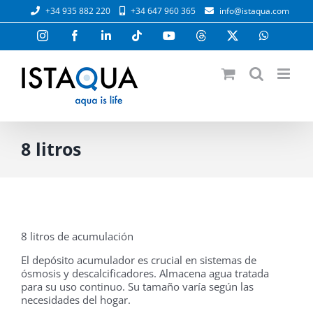
Saltar
+34 935 882 220
+34 647 960 365
info@istaqua.com
al
contenido
Instagram
Facebook
LinkedIn
Tiktok
YouTube
Threads
X
WhatsAp
8 litros
8 litros de acumulación
El depósito acumulador es crucial en sistemas de
ósmosis y descalcificadores. Almacena agua tratada
para su uso continuo. Su tamaño varía según las
necesidades del hogar.