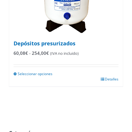
Depósitos presurizados
Rango
60,08
€
-
254,00
€
(IVA no incluido)
de
precios:
desde
Seleccionar opciones
60,08€
Este
Detalles
hasta
producto
254,00€
tiene
múltiples
variantes.
Las
opciones
se
pueden
elegir