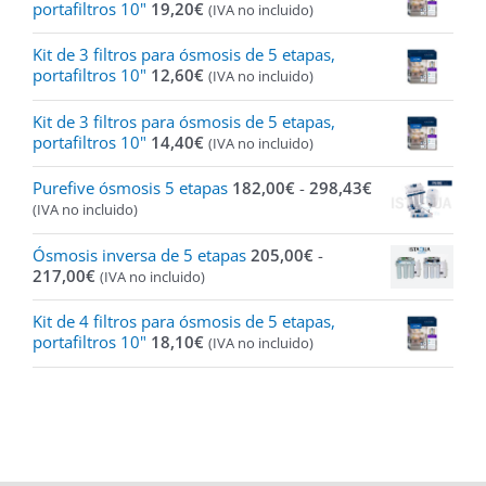
portafiltros 10"
19,20
€
(IVA no incluido)
Kit de 3 filtros para ósmosis de 5 etapas,
portafiltros 10"
12,60
€
(IVA no incluido)
Kit de 3 filtros para ósmosis de 5 etapas,
portafiltros 10"
14,40
€
(IVA no incluido)
Rango
Purefive ósmosis 5 etapas
182,00
€
-
298,43
€
de
(IVA no incluido)
precios:
desde
Ósmosis inversa de 5 etapas
205,00
€
-
182,00€
Rango
217,00
€
(IVA no incluido)
hasta
de
298,43€
precios:
Kit de 4 filtros para ósmosis de 5 etapas,
desde
portafiltros 10"
18,10
€
(IVA no incluido)
205,00€
hasta
217,00€