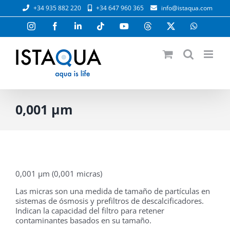
Saltar
+34 935 882 220
+34 647 960 365
info@istaqua.com
al
contenido
Instagram
Facebook
LinkedIn
Tiktok
YouTube
Threads
X
WhatsAp
0,001 μm
0,001 μm (0,001 micras)
Las micras son una medida de tamaño de partículas en
sistemas de ósmosis y prefiltros de descalcificadores.
Indican la capacidad del filtro para retener
contaminantes basados en su tamaño.